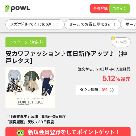
会員登録
ログイン
メガポ利用でくじ100連！！
セールでお得に夏服GET！
ボー
ランクアップ対象
+1％
安カワファッション♪毎日新作アップ♪【神
戸レタス】
注文から、20日以内の入金確認
5.12
%還元
ダウン報酬：
3%
「獲得審査中」反映：即時～3日程度
「獲得履歴」反映：30日程度
新規会員登録をしてポイントゲット！