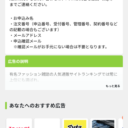
までご連絡ください。
・お申込み名
・注文番号（申込番号、受付番号、管理番号、契約番号など
の記載の場合もございます）
・メールアドレス
・申込確認メール
※確認メールがお手元にない場合は不要となります。
広告の説明
有名ファッション雑誌の人気通販サイトランキングでは常に
上位にも選ばれ、
10～30代の女性から絶大な支持を受けております。
また意外にも４０代の女性にも着回せるファッションもあり
ます。
あなたへのおすすめ広告
ぜひ一度ご覧下さい。
オ