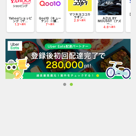
マツキヨココカ
【リ
ラオン...
Sh
Yahoo!ショッピ
Qoo10（キュー
AZUL BY
2.9
%還元
ング（ヤ...
テン）※購...
MOUSSY（アズ
ー...
1.3
7
%還元
%還元
4.8
%還元