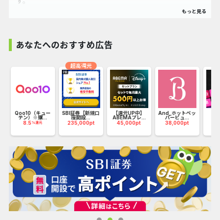
す。
「正直な」とは私たちの理念である【真心で洗い、真心で仕
上げ、真心で接します】の精神をカタチに表したいと思い、
バカ正直なクリーニング屋があってもいいのでは？と思った
あなたへのおすすめ広告
のがきっかけです。
正直なクリーニング屋の由来は浜松白洋舎のロゴである
超高還元
「H」にも描かれており、
左側は少しシワになっているが、右側はピシっとしていて曲
がったことを直す意味を表しています。
バ
Qoo10（キュー
SBI証券【新規口
【還元UP中】
And_ホットペッ
D
テン）※購...
座開設...
ABEMAプレ...
パービュ...
N
運営は株式会社浜松白洋舎が行っております。
Me
8.5
235,000pt
45,000pt
38,000pt
%還元
5
静岡県西部に位置しており、リアル店舗では約40店舗と5つ
の工場、特殊品を扱う工場があります。
ネットではまだ行いませんが、特殊品工場では寝具類や圧縮
パック、チャイルドシート、ベビーカー、剣道防具、靴、ぬ
いぐるみ、テント、オフィスチェア、特殊しみ抜き等、
様々なお客様のお困りごとに対して取扱い品目が増加してお
ります。
ネットクリーニングでは令和2年10月に完成したばかりの新