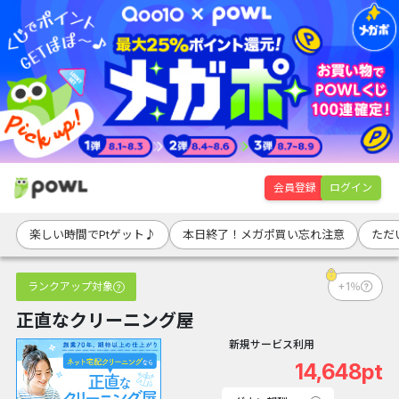
会員登録
ログイン
楽しい時間でPtゲット♪
本日終了！メガポ買い忘れ注意
ただ
ランクアップ対象
+1％
正直なクリーニング屋
新規サービス利用
14,648pt