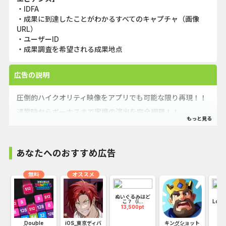
・IDFA
・成果に到達したことがわかるすべてのキャプチャ（画像
URL）
・ユーザーID
・成果調査を希望される成果地点
広告の説明
圧倒的ハイクオリティ映像をアプリでも可能な限り再現！！
通常時からボーナスまで実機の演出を完全網羅！！
早速遊びましょう！
あなたへのおすすめ広告
無料
オススメ
ぬいぐるみはど
こ？（i...
Loo
13,500pt
22
限
Double
iOS_東京ディバ
キングショット