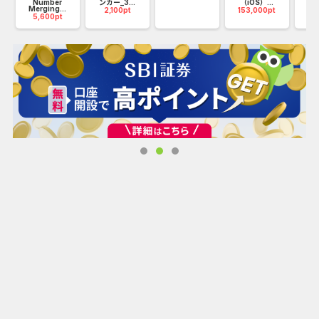
Number
ンカー_3...
（iOS）...
Merging...
2,100pt
153,000pt
5,600pt