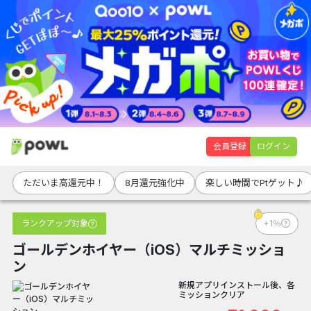
会員登録
ログイン
ただいま高還元中！
8月還元強化中
楽しい時間でPtゲット♪
ランクアップ対象
+1％
ゴールデンホイヤー（iOS）マルチミッショ
ン
新規アプリインストール後、各
ミッションクリア