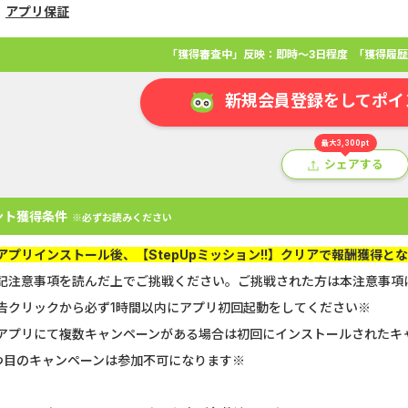
アプリ保証
「獲得審査中」反映：即時～3日程度
「獲得履歴
新規会員登録をしてポイ
最大3,300pt
シェアする
ント獲得条件
※必ずお読みください
アプリインストール後、【StepUpミッション!!】クリアで報酬獲得と
記注意事項を読んだ上でご挑戦ください。ご挑戦された方は本注意事項
アプリ
クレジットカード
金融
生活
ショッピング
総
告クリックから必ず1時間以内にアプリ初回起動をしてください※
アプリにて複数キャンペーンがある場合は初回にインストールされたキ
GFS無料特別講座
SBI証券【新
つ目のキャンペーンは参加不可になります※
Double Number Merging...
【還元UP中】