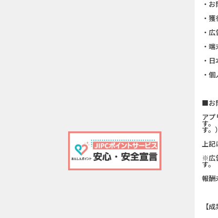
・お
・獲
・広
・端
・日
・個
■お
アプ
す。
す。
上記
※広
す。
報酬
【成