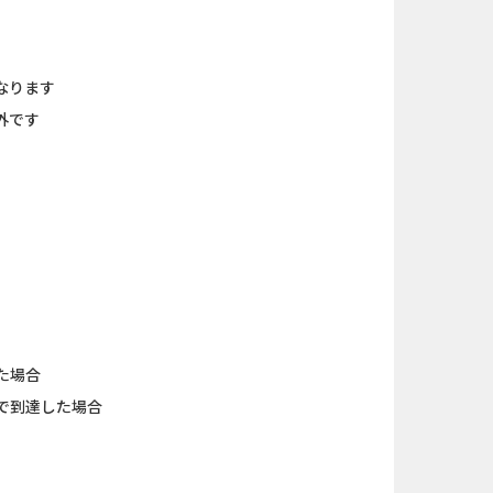
なります
外です
た場合
で到達した場合