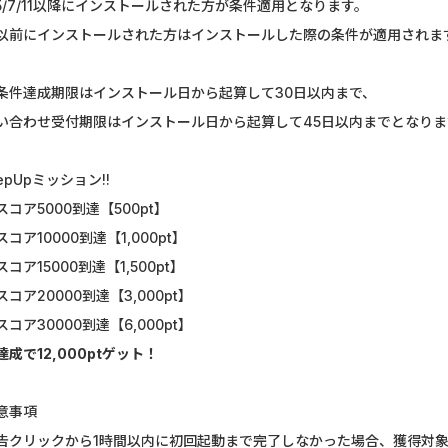
25/7/11以降にインストールされた方が条件適用となります。
U-NEXT_無料お試し登録
静岡銀行カード
以前にインストールされた方はインストールした際の条件が適用されま
DOOR賃貸
マネックス証券
条件達成期限はインストール日から起算して30日以内まで、
Nielsen（ニールセン）...
みずほ銀行
い合わせ受付期限はインストール日から起算して45日以内までとなりま
ウォーターカラーソート...
【リピートOK
epUpミッション!!
Nielsen（ニールセン）...
DARWIN fu
スコア5000到達【500pt】
コア10000到達【1,000pt】
フランチャイズ比較.net
リクルート
コア15000到達【1,500pt】
【Ipsos iSay】アンケー...
楽天証券（
コア20000到達【3,000pt】
コア30000到達【6,000pt】
ホットペッパーグルメ［...
SBI証券 確定
達成で12,000ptゲット！
意事項
告クリックから1時間以内に初回起動まで完了しなかった場合、獲得対