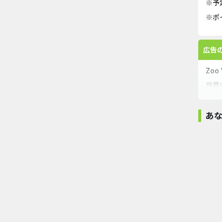
※予
※ポ
広告
Zo
世界
他の
同じ
あ
あな
モーマンタ
（Androi
111,00
Merge Blast
Woody Sort（シ
もふもふ！キャラ
Number（レ...
ークレッ...
弁当パ...
2,000pt
6,100pt
3,000pt