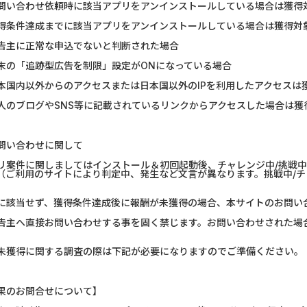
問い合わせ依頼時に該当アプリをアンインストールしている場合は獲得
得条件達成までに該当アプリをアンインストールしている場合は獲得対
告主に正常な申込でないと判断された場合
末の「追跡型広告を制限」設定がONになっている場合
本国内以外からのアクセスまたは日本国以外のIPを利用したアクセスは
人のブログやSNS等に記載されているリンクからアクセスした場合は獲
問い合わせに関して
リ案件に関しましてはインストール＆初回起動後、チャレンジ中/挑戦
（ご利用のサイトにより判定中、発生など文言が異なります。挑戦中/
）
に該当せず、獲得条件達成後に報酬が未獲得の場合、本サイトのお問い
告主へ直接お問い合わせする事を固く禁じます。お問い合わせされた場
未獲得に関する調査の際は下記が必要になりますのでご準備ください。
果のお問合せについて】