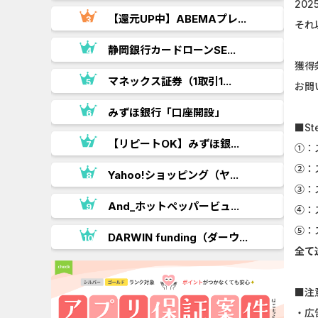
20
【還元UP中】ABEMAプレ...
それ
.
静岡銀行カードローンSE...
獲得
..
マネックス証券（1取引1...
お問
みずほ銀行「口座開設」
■St
.
【リピートOK】みずほ銀...
①：
②：ス
Yahoo!ショッピング（ヤ...
③：ス
.
And_ホットペッパービュ...
④：ス
⑤：ス
..
DARWIN funding（ダーウ...
全て
■注
・広