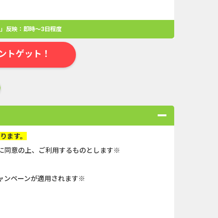
」反映：即時～3日程度
ントゲット！
なります。
に同意の上、ご利用するものとします※
合
無料・カンタン
高ポイント
ゲーム
アプリ
クレジットカ
ャンペーンが適用されます※
規口座開設...
Double Number Merging...
ABEMAプレ...
And_ザ・グランドマフィ...