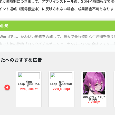
定反映時期につきまして、アプリインストール後、30分-1時間程度で
イント通帳（獲得審査中）に反映されない場合、成果調査不可となりま
の説明
o Worldでは、かわいい動物を合成して、最大で最も特別な生き物を作
中で人気の動物ブロックパズルゲームで、ナンバーワンの合成マスター
マージゲームとは違い、Zoo Worldは魅力と戦略的な楽しさが満載です
動物を合成して、箱からあふれないように注意しましょう。
なたへのおすすめ広告
たの戦略で究極の動物を作り出せますか？
イム
Yarn
Yarn
...
Loop（iOS）マル
Loop（Android）
0pt
チ...
マ...
220,000pt
220,000pt
iOS_パラノイズ_7
日以内...
2,200pt