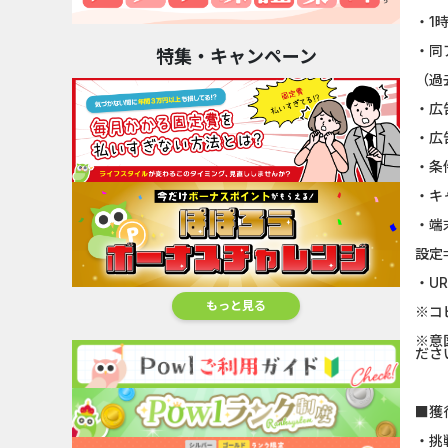
・1
・同
特集・キャンペーン
（過
・広
・広
・条
・キ
・端
設定
・U
もっと見る
※コ
※意
ださ
■獲
・挑