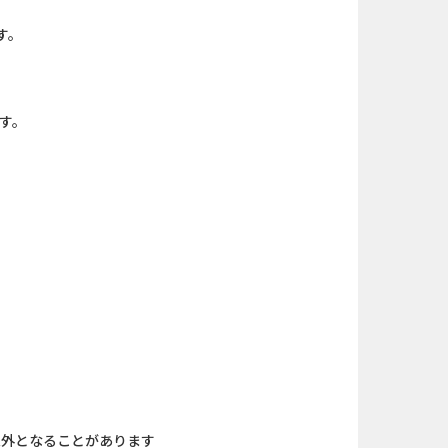
ローンSE...
iOS_パズル＆コンクエス...
す。
（1取引1...
And_パズル＆コンクエス...
「口座開設」
【還元UP中】パズル＆サ...
す。
】みずほ銀...
iOS_エバーテイル_3日間...
nding（ダーウ...
iOS_スーパーラッキーカ...
カード
And_タイトーオンライン...
口座開設のみ）
And_スーパーラッキーカ...
拠出年金(i...
And_エバーテイル_3日間...
象外となることがあります