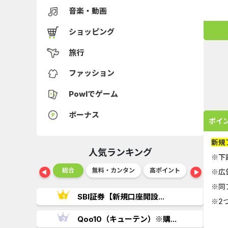
音楽・動画
ショッピング
旅行
ファッション
Powlでゲーム
ボーナス
ポイ
新規
人気ランキング
※下
ショッピング
総合
無料・カンタン
高ポイント
ゲーム
※広
※同
..
SBI証券【新規口座開設...
※2
.
Qoo10（キューテン）※購...