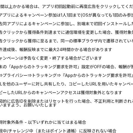
時間以上かかる場合は、アプリ初回起動前に再度広告をクリックしてく
アプリによるキャンペーン参加は1人1回まで(OSが異なっても1回のみ参
去同アプリによるキャンペーンに参加し、別端末で初回インストールし
告クリックから獲得条件到達までに通信環境を変更した場合、獲得対象
告クリックから獲得に至るまで、同一の標準ブラウザ内で遷移されてい
件達成後、報酬反映までに最大24時間かかる場合があります
ャンペーンは予告なく変更・終了する場合がございます
末の「Appからのトラッキング要求を許可」設定がOFFの場合、報酬
⇒プライバシー⇒トラッキング⇒『Appからのトラッキング要求を許可
RLを他のユーザーに対し共有したり、コピーしたURLを用いたキャンペ
ピーしたURLからのキャンペーンアクセスは獲得対象外となります
図的に広告IDを削除またはリセットを行った場合、不正利用と判断さ
いますよう、お願いいたします
得対象外条件 - 以下いずれかに当てはまる場合
戦中/チャレンジ中（またはポイント通帳）に反映されない場合