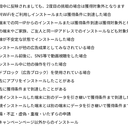
戦中に反映されましても、2度目の挑戦の場合は獲得対象外となります
共WiFiをご利用しインストールまたは獲得条件に到達した場合
端末での同一IPからのインストールまたは獲得条件到達は獲得対象外と
の端末やご家族、ご友人と同一IPアドレスでのインストールなども対象
線が不安定な状態でインストールした場合
ンストールが他の広告成果としてみなされている場合
ンストール前後に、SNS等で動画視聴をした場合
ンストール中に他の操作を行った場合
ドブロック（広告ブロック）を使用されている場合
去にアプリをインストールしたことがある
去に獲得条件まで到達したことがある
規インストールした端末に別のデータを引き継いで獲得条件まで到達し
規インストールした端末とは別の端末にデータを引き継いで獲得条件ま
備・不正・虚偽・重複・いたずらの申請
キャンペーンページ以外からのインストール