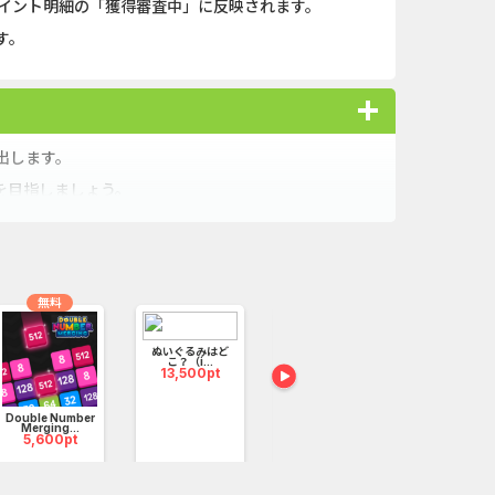
ポイント明細の「獲得審査中」に反映されます。
す。
り出します。
を目指しましょう。
。
無料
無料
ぬいぐるみはど
こ？（i...
13,500pt
Double Number
ウォーターカラー
キングショ
Merging...
ソート...
（iOS）..
5,600pt
2,600pt
153,000