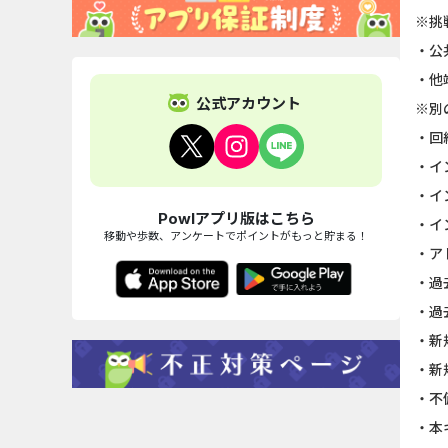
※挑
・公
・他
公式アカウント
※別
・回
・イ
・イ
Powlアプリ版はこちら
・イ
移動や歩数、アンケートでポイントがもっと貯まる！
・ア
・過
・過
・新
・新
・不
・本