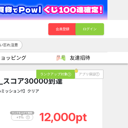
会員登録
ログイン
い忘れ注意
ショッピング
友達招待
ランクアップ対象
アプリ保証
SUR_スコア30000到達
pミッション!!】クリア
12,000pt