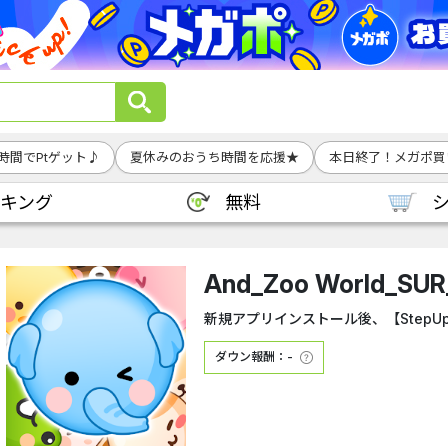
時間でPtゲット♪
夏休みのおうち時間を応援★
本日終了！メガポ買
キング
無料
And_Zoo World_
新規アプリインストール後、【StepU
ダウン報酬：-