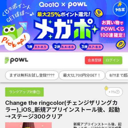
会員登録
ログイン
まずは無料お試し登録????
最大12,700円分GET！
8/11まで
ランクアップ対象
+1％
Change the ringcolor(チェンジザリングカ
ラー)_iOS_新規アプリインストール後、起動
→ステージ300クリア
新規アプリインストール後、起