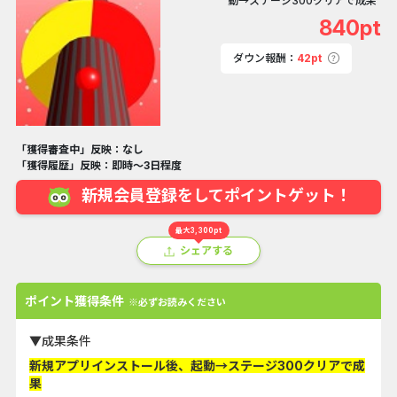
動→ステージ300クリアで成果
840pt
ダウン報酬：
42pt
「獲得審査中」反映：なし
「獲得履歴」反映：即時～3日程度
新規会員登録をしてポイントゲット！
最大3,300pt
シェアする
ポイント獲得条件
※必ずお読みください
▼成果条件
新規アプリインストール後、起動→ステージ300クリアで成
果