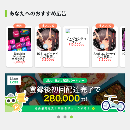
ボールは勝手に進むので、違う色とぶつかる前に合わせまし
ょう。
あなたへのおすすめ広告
小さいリングに当たるとボールの色が変わります。
色の変化は避ける事が出来ないので油断しないようにしまし
無料
オススメ
オススメ
ょう！
ザ・グランドマ
誰でも出来る、脳トレアクションゲームです。
フィア（...
710,000pt
バ
Double
iOS_エバーテイ
And_エバーテイ
iOS
Number
ル_3日間...
ル_3日間...
_7
Merging...
3,500pt
3,500pt
2
5,600pt