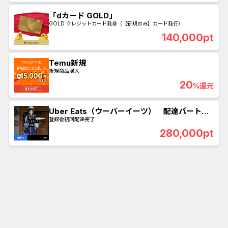
「dカード GOLD」
GOLD クレジットカード発券（【新規のみ】カード発行）
140,000pt
Temu新規
新規商品購入
20
%還元
Uber Eats（ウーバーイーツ） 配達パートナ
ー募集
登録後初回配達完了
280,000pt