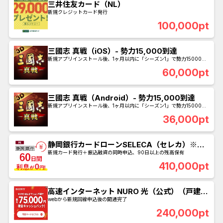
三井住友カード（NL）
新規クレジットカード発行
100,000pt
三國志 真戦（iOS）- 勢力15,000到達
新規アプリインストール後、1ヶ月以内に「シーズン1」で勢力15000到
達
60,000pt
三國志 真戦（Android）- 勢力15,000到達
新規アプリインストール後、1ヶ月以内に「シーズン1」で勢力15000到
達
36,000pt
静岡銀行カードローンSELECA（セレカ）※口
座振り込みでの融資申込のみ
新規カード発行＋振込融資の同時申込、90日以上の残高保有
410,000pt
高速インターネット NURO 光（公式）（戸建
て・マンション）
webから新規回線申込後の開通完了
240,000pt