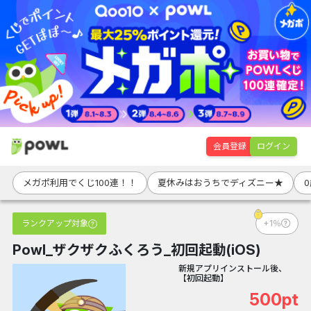
会員登録
ログイン
メガポ利用でくじ100連！！
夏休みはおうちでディズニー★
ランクアップ対象
+1％
Powl_ザクザクふくろう_初回起動(iOS)
新規アプリインストール後、
【初回起動】
500pt