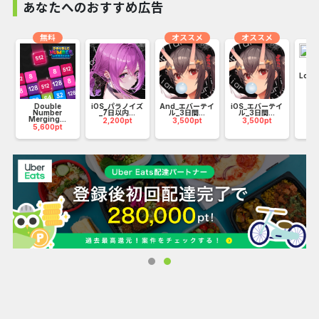
あなたへのおすすめ広告
無料
オススメ
オススメ
Loop
22
限
Double
iOS_パラノイズ
And_エバーテイ
iOS_エバーテイ
Number
_7日以内...
ル_3日間...
ル_3日間...
Merging...
2,200pt
3,500pt
3,500pt
5,600pt