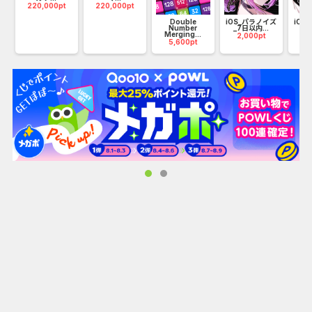
220,000pt
220,000pt
Double
iOS_パラノイズ
iOS
Number
_7日以内...
ル_
Merging...
2,000pt
3
5,600pt