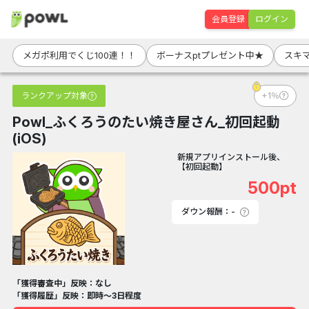
会員登録
ログイン
メガポ利用でくじ100連！！
ボーナスptプレゼント中★
スキマ
ランクアップ対象
+1％
Powl_ふくろうのたい焼き屋さん_初回起動
(iOS)
新規アプリインストール後、
【初回起動】
500pt
ダウン報酬：-
「獲得審査中」反映：なし
「獲得履歴」反映：即時～3日程度