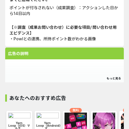
ポイントが付与されない（成果調査）：アクションした日か
ら14日以内
【※調査（成果お問い合わせ）に必要な項目/ 問い合わせ用
エビデンス】
・Powlとの連携、所持ポイント数がわかる画像
広告の説明
あなたへのおすすめ広告
無料
オ
Yarn
Yarn
Loop（iOS）マ
Loop（Android）
ルチ...
マ...