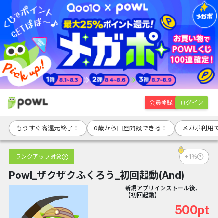
会員登録
ログイン
もうすぐ高還元終了！
0歳から口座開設できる！
メガポ利用で
ランクアップ対象
+1％
Powl_ザクザクふくろう_初回起動(And)
新規アプリインストール後、
【初回起動】
500pt