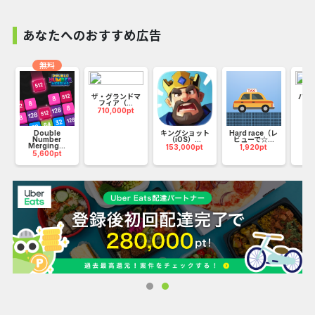
あなたへのおすすめ広告
無料
ザ・グランドマ
パズ
マ
フィア（...
（i
710,000pt
16
Double
キングショット
Hard race（レ
Number
（iOS）...
ビューで☆...
Merging...
153,000pt
1,920pt
5,600pt