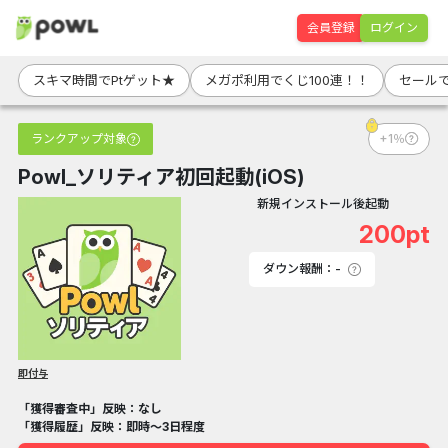
会員登録
ログイン
スキマ時間でPtゲット★
メガポ利用でくじ100連！！
セールで
ランクアップ対象
+1％
Powl_ソリティア初回起動(iOS)
新規インストール後起動
200pt
ダウン報酬：-
即付与
「獲得審査中」反映：なし
「獲得履歴」反映：即時～3日程度