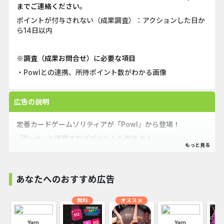
までご連絡ください。
ポイントが付与されない（成果調査）：アクションした日か
ら14日以内
※調査（成果お問合せ）に必要な項目
・Powlとの連携、所持ポイント数がわかる画像
広告の説明
定番カードゲームソリティアが「Powl」から登場！
「Powl」と連携すればポイントも貯まる！
あなたへのおすすめ広告
無料
オススメ
：
Yarn
Yarn