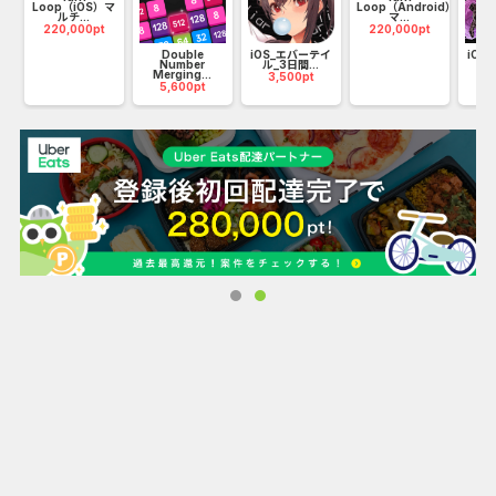
Loop（iOS）マ
Loop（Android）
ルチ...
マ...
220,000pt
220,000pt
Double
iOS_エバーテイ
iOS
Number
ル_3日間...
_7
Merging...
3,500pt
2
5,600pt